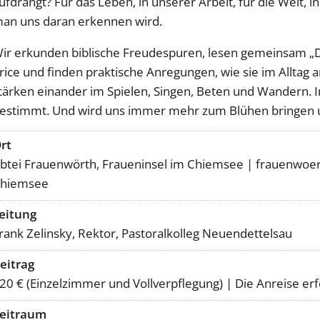
ufdrängt? Für das Leben, in unserer Arbeit, für die Welt, i
an uns daran erkennen wird.
ir erkunden biblische Freudespuren, lesen gemeinsam „D
rice und finden praktische Anregungen, wie sie im Alltag 
tärken einander im Spielen, Singen, Beten und Wandern. I
estimmt. Und wird uns immer mehr zum Blühen bringen 
rt
btei Frauenwörth, Fraueninsel im Chiemsee | frauenwoer
hiemsee
eitung
rank Zelinsky, Rektor, Pastoralkolleg Neuendettelsau
eitrag
20 € (Einzelzimmer und Vollverpflegung) | Die Anreise erfol
eitraum