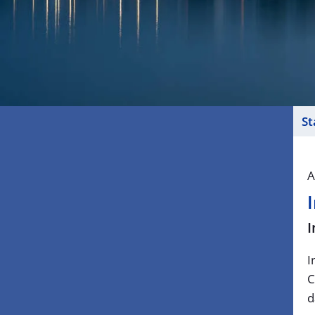
Navigation
St
überspringen
A
I
I
C
d