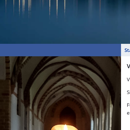
Navigation
St
überspringen
V
V
S
F
e